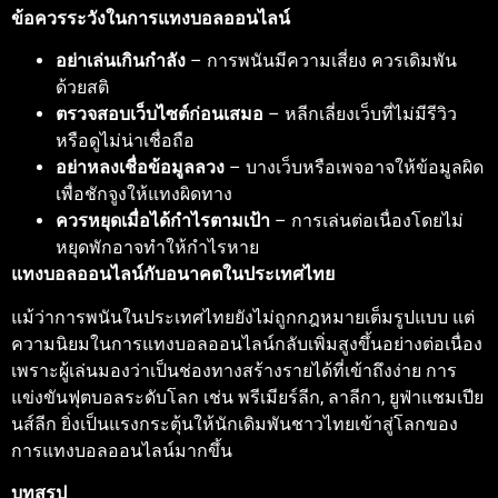
ข้อควรระวังในการแทงบอลออนไลน์
อย่าเล่นเกินกำลัง
– การพนันมีความเสี่ยง ควรเดิมพัน
ด้วยสติ
ตรวจสอบเว็บไซต์ก่อนเสมอ
– หลีกเลี่ยงเว็บที่ไม่มีรีวิว
หรือดูไม่น่าเชื่อถือ
อย่าหลงเชื่อข้อมูลลวง
– บางเว็บหรือเพจอาจให้ข้อมูลผิด
เพื่อชักจูงให้แทงผิดทาง
ควรหยุดเมื่อได้กำไรตามเป้า
– การเล่นต่อเนื่องโดยไม่
หยุดพักอาจทำให้กำไรหาย
แทงบอลออนไลน์กับอนาคตในประเทศไทย
แม้ว่าการพนันในประเทศไทยยังไม่ถูกกฎหมายเต็มรูปแบบ แต่
ความนิยมในการแทงบอลออนไลน์กลับเพิ่มสูงขึ้นอย่างต่อเนื่อง
เพราะผู้เล่นมองว่าเป็นช่องทางสร้างรายได้ที่เข้าถึงง่าย การ
แข่งขันฟุตบอลระดับโลก เช่น พรีเมียร์ลีก, ลาลีกา, ยูฟ่าแชมเปีย
นส์ลีก ยิ่งเป็นแรงกระตุ้นให้นักเดิมพันชาวไทยเข้าสู่โลกของ
การแทงบอลออนไลน์มากขึ้น
บทสรุป