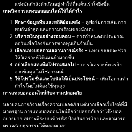
แข่งขันกำลังดำเนินอยู่ ทำให้ตื่นเต้นเร้าใจยิ่งขึ้น
เทคนิคการแทงบอลออนไลน์ให้ได้กำไร
ศึกษาข้อมูลทีมและสถิติย้อนหลัง
– ดูฟอร์มการเล่น การ
พบกันล่าสุด และความพร้อมของนักเตะ
บริหารเงินทุนอย่างรอบคอบ
– ควรกำหนดงบประมาณ
ต่อวันเพื่อป้องกันการขาดทุนเกินจำเป็น
เลือกแทงบอลตามสถานการณ์จริง
– แทงบอลสดจะช่วย
ให้วิเคราะห์ได้แม่นยำมากขึ้น
อย่าเลือกแทงทีมโปรดเสมอไป
– การวิเคราะห์ควรอิง
จากข้อมูล ไม่ใช่อารมณ์
ใช้โปรโมชั่นและโบนัสให้เป็นประโยชน์
– เพิ่มโอกาสทำ
กำไรโดยไม่ต้องใช้ทุนสูง
การแทงบอลออนไลน์กับความปลอดภัย
หลายคนอาจกังวลเรื่องความปลอดภัย แต่หากเลือกเว็บไซต์ที่มี
มาตรฐาน การแทงบอลออนไลน์ถือว่าปลอดภัยกว่าโต๊ะบอล
อย่างมาก เพราะมีระบบเข้ารหัส ป้องกันการโกง และสามารถ
ตรวจสอบธุรกรรมได้ตลอดเวลา