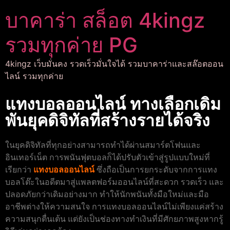
บาคาร่า สล็อต 4kingz
รวมทุกค่าย PG
4kingz เว็บมั่นคง รวดเร็วมั่นใจได้ รวมบาคาร่าและสล๊อตออน
ไลน์ รวมทุกค่าย
แทงบอลออนไลน์ ทางเลือกเดิม
พันยุคดิจิทัลที่สร้างรายได้จริง
ในยุคดิจิทัลที่ทุกอย่างสามารถทำได้ผ่านสมาร์ตโฟนและ
อินเทอร์เน็ต การพนันฟุตบอลก็ได้ปรับตัวเข้าสู่รูปแบบใหม่ที่
เรียกว่า
แทงบอลออนไลน์
ซึ่งถือเป็นการยกระดับจากการแทง
บอลโต๊ะในอดีตมาสู่แพลตฟอร์มออนไลน์ที่สะดวก รวดเร็ว และ
ปลอดภัยกว่าเดิมอย่างมาก ทำให้นักพนันทั้งมือใหม่และมือ
อาชีพต่างให้ความสนใจ การแทงบอลออนไลน์ไม่เพียงแค่สร้าง
ความสนุกตื่นเต้น แต่ยังเป็นช่องทางทำเงินที่มีศักยภาพสูงหากรู้