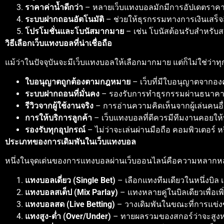
ราคาค่าน้ำดีกว่า
– หลายเว็บแทงบอลมักมีการอัปเดตราคาค่
ระบบฝากถอนอัตโนมัติ
– ช่วยให้ธุรกรรมทางการเงินเสร็จ
โปรโมชั่นและโบนัสมากมาย
– เช่น โบนัสต้อนรับสำหรับส
วิธีเลือกเว็บแทงบอลที่น่าเชื่อถือ
แม้ว่าในปัจจุบันจะมีเว็บแทงบอลให้เลือกมากมาย แต่ก็ไม่ใช่ว่าทุ
ใบอนุญาตถูกต้องตามกฎหมาย
– เว็บที่มีใบอนุญาตจากอง
ระบบฝากถอนที่มั่นคง
– รองรับการทำธุรกรรมผ่านธนาคารช
รีวิวจากผู้ใช้งานจริง
– การอ่านความคิดเห็นจากผู้เล่นคนอื่
การให้บริการลูกค้า
– เว็บแทงบอลที่ดีควรมีทีมงานคอยให
รองรับทุกอุปกรณ์
– ไม่ว่าจะเล่นผ่านมือถือ คอมพิวเตอร์ ห
ประเภทของการเดิมพันในเว็บแทงบอล
หนึ่งในจุดเด่นของการแทงบอลผ่านเว็บออนไลน์คือความหลากหลาย
แทงบอลเดี่ยว (Single Bet)
– เลือกแทงทีมเดียวในหนึ่งบิล เ
แทงบอลสเต็ป (Mix Parlay)
– แทงหลายคู่ในบิลเดียวเพื่อ
แทงบอลสด (Live Betting)
– วางเดิมพันในขณะที่การแข่งข
แทงสูง-ต่ำ (Over/Under)
– ทายผลรวมของสกอร์ว่าจะสูงหร