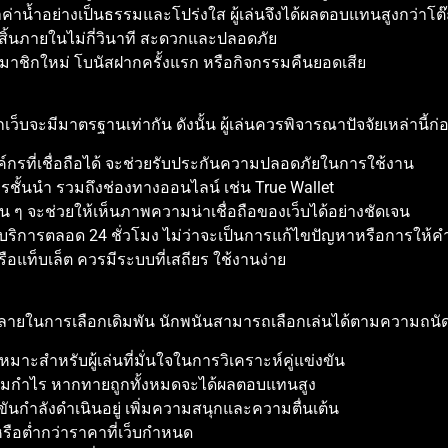
าน้ำอย่างเป็นธรรมและโปร่งใส ผู้เล่นจึงได้ผลตอบแทนสูงกว่าโต๊
สิ้นภายในไม่กี่วินาที สะดวกและปลอดภัย
มาชิกใหม่ โบนัสฝากครั้งแรก หรือกิจกรรมคืนยอดเสีย
กเว็บจะมีมาตรฐานเท่ากัน ดังนั้น ผู้เล่นควรพิจารณาปัจจัยเหล่านี้
ค์กรที่เชื่อถือได้ จะช่วยรับประกันความปลอดภัยในการใช้งาน
ั้นนำ รวมถึงช่องทางออนไลน์ เช่น True Wallet
น ๆ จะช่วยให้เห็นภาพความน่าเชื่อถือของเว็บได้อย่างชัดเจน
้บริการตลอด 24 ชั่วโมง ไม่ว่าจะเป็นการแก้ไขปัญหาหรือการให้
รือแท็บเล็ต ควรมีระบบที่เสถียร ใช้งานง่าย
ในการเลือกเดิมพัน นักพนันสามารถเลือกเล่นได้ตามความถนัด โด
หมาะสำหรับผู้เล่นที่มั่นใจในการวิเคราะห์คู่แข่งขัน
เพิ่มกำไร หากทายถูกทั้งหมดจะได้ผลตอบแทนสูง
ันกำลังดำเนินอยู่ เพิ่มความสนุกและความตื่นเต้น
ือต่ำกว่าราคาที่เว็บกำหนด