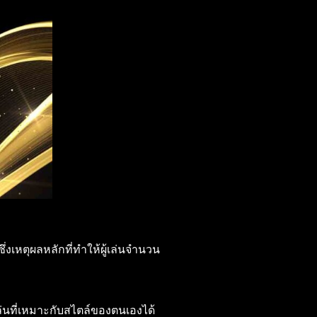
งเหตุผลหลักที่ทำให้ผู้เล่นจำนวน
เล่นที่เหมาะกับสไตล์ของตนเองได้