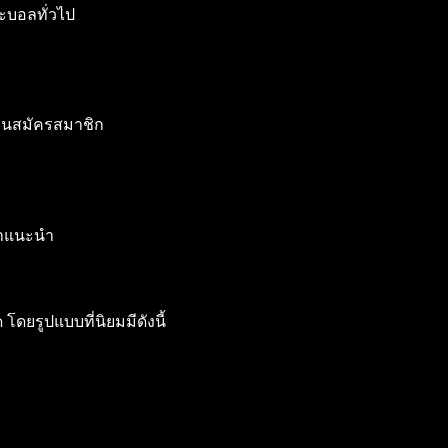
ะบอลทั่วไป
ก่อนสมัครสมาชิก
คำแนะนำ
ยรูปแบบที่นิยมมีดังนี้