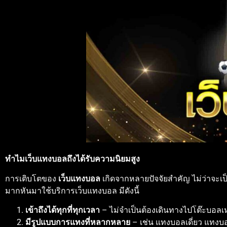
ทำไมเว็บแทงบอลถึงได้รับความนิยมสูง
การเติบโตของ
เว็บแทงบอล
เกิดจากหลายปัจจัยสำคัญ ไม่ว่าจะเป
มากหันมาใช้บริการเว็บแทงบอล มีดังนี้
เข้าถึงได้ทุกที่ทุกเวลา
– ไม่จำเป็นต้องเดินทางไปโต๊ะบอลเหม
มีรูปแบบการแทงที่หลากหลาย
– เช่น แทงบอลเดี่ยว แทงบอล