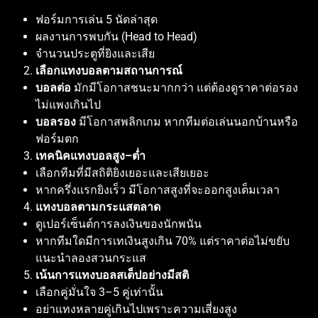
ฟอร์มการเล่น 5 นัดล่าสุด
ผลงานการพบกัน (Head to Head)
จำนวนประตูที่ยิงและเสีย
เลือกแทงบอลตามสถานการณ์
บอลต่อ
มักมีโอกาสชนะมากกว่า แต่ต้องดูราคาต่อรอง
ไม่แพงเกินไป
บอลรอง
มีโอกาสพลิกเกม หากทีมต่อเล่นนอกบ้านหรือ
ฟอร์มตก
เทคนิคแทงบอลสูง–ต่ำ
เลือกทีมที่มีสถิติยิงเยอะและเสียเยอะ
หากครึ่งแรกยิงเร็ว มีโอกาสสูงที่จะออกสูงเต็มเวลา
แทงบอลตามกระแสตลาด
ดูเปอร์เซ็นต์การลงเงินของนักพนัน
หากทีมใดมีการเทเงินสูงเกิน 70% แต่ราคาต่อไม่ขยับ
แนะนำลองสวนกระแส
เน้นการแทงบอลสเต็ปอย่างมีสติ
เลือกคู่มั่นใจ 3–5 คู่เท่านั้น
อย่าแทงหลายคู่เกินไปเพราะความเสี่ยงสูง