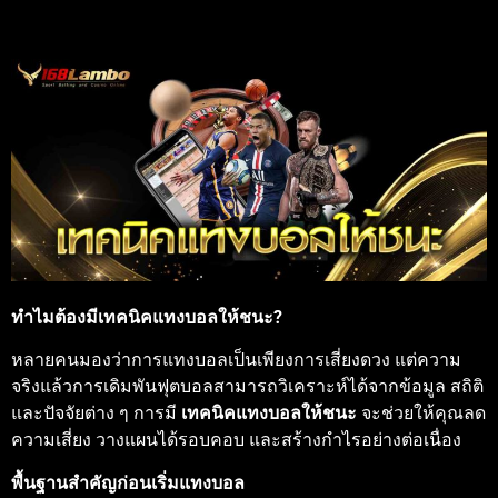
ทำไมต้องมีเทคนิคแทงบอลให้ชนะ?
หลายคนมองว่าการแทงบอลเป็นเพียงการเสี่ยงดวง แต่ความ
จริงแล้วการเดิมพันฟุตบอลสามารถวิเคราะห์ได้จากข้อมูล สถิติ
และปัจจัยต่าง ๆ การมี
เทคนิคแทงบอลให้ชนะ
จะช่วยให้คุณลด
ความเสี่ยง วางแผนได้รอบคอบ และสร้างกำไรอย่างต่อเนื่อง
พื้นฐานสำคัญก่อนเริ่มแทงบอล