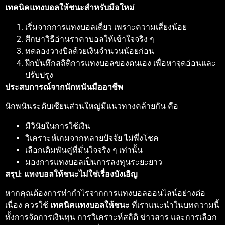
เทคนิคแทงบอลให้ชนะสำหรับมือใหม่
เริ่มจากการแทงบอลเดี่ยว เพราะความเสี่ยงน้อย
ศึกษาวิธีอ่านราคาบอลให้เข้าใจจริง ๆ
ทดลองวางบิลด้วยเงินจำนวนน้อยก่อน
ฝึกบันทึกสถิติการแทงบอลของตนเอง เพื่อหาจุดอ่อนและ
ปรับปรุง
ประสบการณ์จากนักพนันมืออาชีพ
นักพนันระดับเซียนส่วนใหญ่มีแนวทางคล้ายกัน คือ
มีวินัยในการใช้เงิน
วิเคราะห์เกมจากหลายปัจจัย ไม่พึ่งโชค
เลือกเดิมพันคู่ที่มั่นใจจริง ๆ เท่านั้น
มองการแทงบอลเป็นการลงทุนระยะยาว
สรุป: แทงบอลให้ชนะไม่ใช่เรื่องบังเอิญ
หากคุณต้องการทำกำไรจากการแทงบอลออนไลน์อย่างต่อ
เนื่อง ควรใช้
เทคนิคแทงบอลให้ชนะ
ที่เราแนะนำในบทความนี้
ทั้งการจัดการเงินทุน การวิเคราะห์สถิติ ข่าวสาร และการเลือก