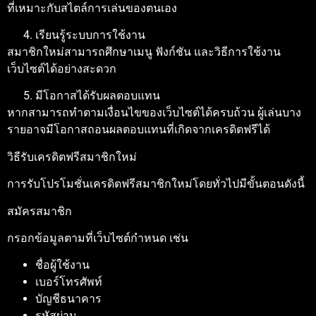
ที่เหมาะกับสไตล์การเล่นของตนเอง
เรียนรู้ระบบการใช้งาน
สมาชิกใหม่สามารถศึกษาเมนู ฟังก์ชัน และวิธีการใช้งาน
เว็บไซต์ได้อย่างสะดวก
มีโอกาสได้รับผลตอบแทน
หากสามารถทำตามเงื่อนไขของเว็บไซต์ได้ครบถ้วน ผู้เล่นบาง
รายอาจมีโอกาสถอนผลตอบแทนที่เกิดจากเครดิตฟรีได้
วิธีรับเครดิตฟรีสมาชิกใหม่
การรับโปรโมชั่นเครดิตฟรีสมาชิกใหม่โดยทั่วไปมีขั้นตอนดังนี้
สมัครสมาชิก
กรอกข้อมูลตามที่เว็บไซต์กำหนด เช่น
ชื่อผู้ใช้งาน
เบอร์โทรศัพท์
บัญชีธนาคาร
รหัสผ่าน