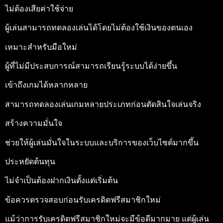
ไม่ต้องเสียค่าใช้จ่าย
ผู้เล่นสามารถทดลองเล่นได้โดยไม่ต้องใช้เงินของตนเอง
เหมาะสำหรับมือใหม่
ผู้ที่ไม่มีประสบการณ์สามารถเรียนรู้ระบบได้ง่ายขึ้น
เข้าถึงเกมได้หลากหลาย
สามารถทดลองเล่นเกมหลายประเภทก่อนตัดสินใจเล่นจริง
สร้างความมั่นใจ
ช่วยให้ผู้เล่นมั่นใจในระบบและบริการของเว็บไซต์มากขึ้น
ประหยัดต้นทุน
ไม่จำเป็นต้องฝากเงินตั้งแต่เริ่มต้น
ข้อควรตรวจสอบก่อนรับเครดิตฟรีสมาชิกใหม่
แม้ว่าการรับเครดิตฟรีสมาชิกใหม่จะมีข้อดีมากมาย แต่ผู้เล่น