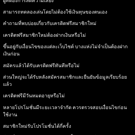
ผู้ที่ต้องการลดความเสี่ยง
สามารถทดลองเล่นโดยไม่ต้องใช้เงินทุนของตนเอง
คำถามที่พบบ่อยเกี่ยวกับเครดิตฟรีสมาชิกใหม่
เครดิตฟรีสมาชิกใหม่ต้องฝากเงินหรือไม่
ขึ้นอยู่กับเงื่อนไขของแต่ละเว็บไซต์ บางแห่งไม่จำเป็นต้องฝาก
เงินก่อน
สมัครแล้วได้รับเครดิตฟรีทันทีหรือไม่
ส่วนใหญ่จะได้รับหลังสมัครสมาชิกและยืนยันข้อมูลเรียบร้อย
แล้ว
เครดิตฟรีมีวันหมดอายุหรือไม่
หลายโปรโมชั่นมีระยะเวลาจำกัด ควรตรวจสอบเงื่อนไขก่อน
ใช้งาน
สมาชิกใหม่รับโปรโมชั่นได้กี่ครั้ง