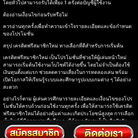
โดยทั่วไปสามารถรับได้เพียง 1 ครั้งต่อบัญชีผู้ใช้งาน
ต้องอ่านเงื่อนไขก่อนรับหรือไม่
ควรอ่านทุกครั้งเพื่อทำความเข้าใจรายละเอียดและข้อกำหนด
ของโปรโมชั่น
สรุป เครดิตฟรีสมาชิกใหม่ ทางเลือกที่ดีสำหรับการเริ่มต้น
เครดิตฟรีสมาชิกใหม่ เป็นโปรโมชั่นที่ช่วยให้ผู้เล่นหน้าใหม่
สามารถเริ่มต้นใช้งานเว็บไซต์ได้ง่ายขึ้น โดยไม่จำเป็นต้องใช้
เงินทุนตั้งแต่แรก ช่วยลดความเสี่ยงในการทดลองเล่น พร้อม
เปิดโอกาสให้เรียนรู้ระบบและศึกษารูปแบบเกมต่าง ๆ ได้อย่าง
สะดวก
อย่างไรก็ตาม ผู้เล่นควรศึกษารายละเอียดและเงื่อนไขของโปร
โมชั่นให้ครบถ้วนก่อนใช้งานทุกครั้ง เพื่อให้สามารถใช้เครดิต
ฟรีสมาชิกใหม่ได้อย่างคุ้มค่าและเกิดประโยชน์สูงสุด การเลือก
เว็บไซต์ที่มีความน่าเชื่อถือและมีข้อมูลชัดเจนก็เป็นอีกปัจจัย
สำคัญที่จะช่วยให้ได้รับประสบการณ์การใช้งานที่ดีและ
ปลอดภัยมากยิ่งขึ้น
สมัครสมาชิกเลย
“คลิกที่นี่”