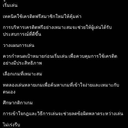
เริ่มเล่น
เทคนิคใช้เครดิตฟรีสมาชิกใหม่ให้คุ้มค่า
การบริหารเครดิตฟรีอย่างเหมาะสมจะช่วยให้ผู้เล่นได้รับ
ประสบการณ์ที่ดีขึ้น
วางแผนการเล่น
ควรกำหนดเป้าหมายก่อนเริ่มเล่น เพื่อควบคุมการใช้เครดิต
อย่างมีประสิทธิภาพ
เลือกเกมที่เหมาะสม
ทดลองเล่นหลายเกมเพื่อค้นหาเกมที่เข้าใจง่ายและเหมาะกับ
ตนเอง
ศึกษากติกาเกม
การเข้าใจกฎและวิธีการเล่นจะช่วยลดข้อผิดพลาดระหว่างเล่น
ไม่เร่งรีบ