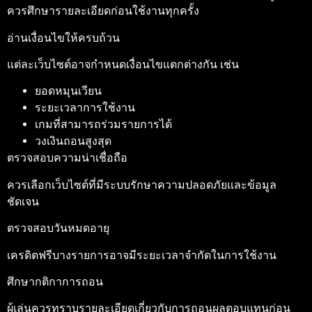
ควรศึกษารายละเอียดก่อนใช้งานทุกครั้ง
อ่านเงื่อนไขให้ครบถ้วน
แต่ละเว็บไซต์อาจกำหนดเงื่อนไขแตกต่างกัน เช่น
ยอดหมุนเวียน
ระยะเวลาการใช้งาน
เกมที่สามารถร่วมรายการได้
วงเงินถอนสูงสุด
ตรวจสอบความน่าเชื่อถือ
ควรเลือกเว็บไซต์ที่มีระบบรักษาความปลอดภัยและข้อมูล
ชัดเจน
ตรวจสอบวันหมดอายุ
เครดิตฟรีบางรายการอาจมีระยะเวลาจำกัดในการใช้งาน
ศึกษากติกาการถอน
ผู้เล่นควรทราบรายละเอียดเกี่ยวกับการถอนผลตอบแทนก่อน